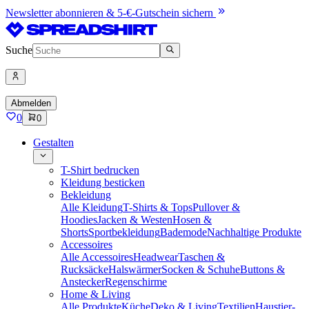
Newsletter abonnieren & 5-€-Gutschein sichern
Suche
Abmelden
0
0
Gestalten
T-Shirt bedrucken
Kleidung besticken
Bekleidung
Alle Kleidung
T-Shirts & Tops
Pullover &
Hoodies
Jacken & Westen
Hosen &
Shorts
Sportbekleidung
Bademode
Nachhaltige Produkte
Accessoires
Alle Accessoires
Headwear
Taschen &
Rucksäcke
Halswärmer
Socken & Schuhe
Buttons &
Anstecker
Regenschirme
Home & Living
Alle Produkte
Küche
Deko & Living
Textilien
Haustier-