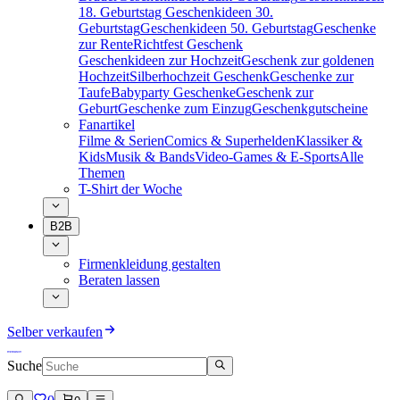
18. Geburtstag
Geschenkideen 30.
Geburtstag
Geschenkideen 50. Geburtstag
Geschenke
zur Rente
Richtfest Geschenk
Geschenkideen zur Hochzeit
Geschenk zur goldenen
Hochzeit
Silberhochzeit Geschenk
Geschenke zur
Taufe
Babyparty Geschenke
Geschenk zur
Geburt
Geschenke zum Einzug
Geschenkgutscheine
Fanartikel
Filme & Serien
Comics & Superhelden
Klassiker &
Kids
Musik & Bands
Video-Games & E-Sports
Alle
Themen
T-Shirt der Woche
B2B
Firmenkleidung gestalten
Beraten lassen
Selber verkaufen
Suche