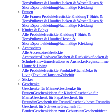
Tops
Pullover & Hoodies
Jacken & Westen
Hosen &
Shorts
Sportbekleidung
Nachhaltige Kleidung
Frauen
Alle Frauen Produkte
Bestickte Kleidung
T-Shirts &
Tops
Pullover & Hoodies
Jacken & Westen
Hosen &
Shorts
Sportbekleidung
Nachhaltige Kleidung
Kinder & Babys
Alle Produkte
Bestickte Kleidung
T-Shirts &
Tops
Pullover & Hoodies
Hosen &
Shorts
Sportbekleidung
Nachhaltige Kleidung
Accessoires
Alle Accessoires
Bestickte
Accessoires
Headwear
Taschen & Rucksäcke
Socken &
Schuhe
Halswärmer
Buttons & Anstecker
Regenschirme
Home & Living
Alle Produkte
Bestickte Produkte
Küche
Deko &
Living
Textilien
Haustier-Zubehör
Sticker
Geschenke
Geschenke für Männer
Geschenke für
Frauen
Geschenkideen für Kinder
Geschenke für
Mama
Geschenk für Papa
Geschenk für
Freundin
Geschenk für Freund
Geschenk beste Freundin
Geschenk für Schwester
Geschenk für
Bruder
Geschenkideen zum Geburtstag
Geschenkideen