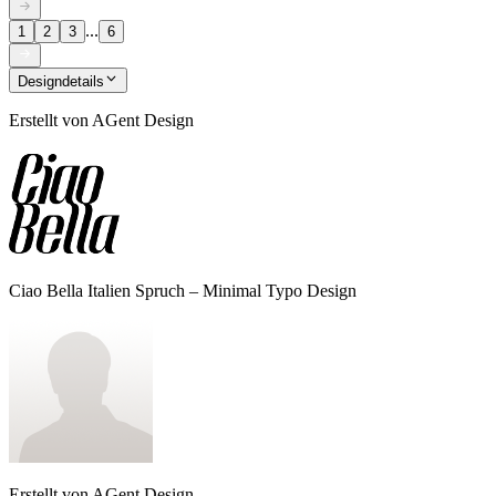
...
1
2
3
6
Designdetails
Erstellt von
AGent Design
Ciao Bella Italien Spruch – Minimal Typo Design
Erstellt von
AGent Design