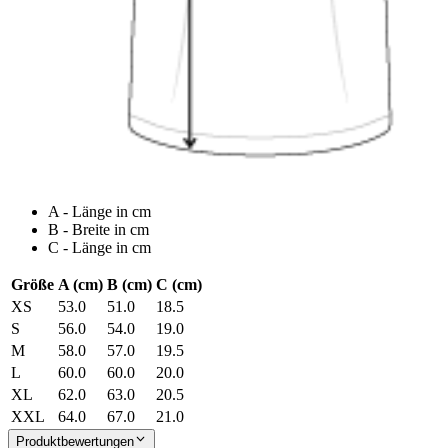
A - Länge in cm
B - Breite in cm
C - Länge in cm
Größe
A (cm)
B (cm)
C (cm)
XS
53.0
51.0
18.5
S
56.0
54.0
19.0
M
58.0
57.0
19.5
L
60.0
60.0
20.0
XL
62.0
63.0
20.5
XXL
64.0
67.0
21.0
Produktbewertungen