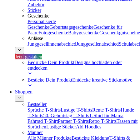
Zubehör
Sticker
Geschenke
Personalisierte
Geschenke
Geburtstagsgeschenke
Geschenke für
Paare
Fotogeschenke
Babygeschenke
Geschenkgutscheine
Anlässe
Junggesellinnenabschied
Junggesellenabschied
Schulabsc
Jetzt gestalten
Bedrucke Dein Produkt
Designs hochladen oder
entdecken
Besticke Dein Produkt
Entdecke kreative Stickmotive
Shoppen
Bestseller
Sprüche T-Shirts
Lustige T-Shirts
Rente T-Shirts
Hunde
T-Shirts
50. Geburtstag T-Shirts
T-Shirt für Mama
Fahrrad T-Shirt
Partner T-Shirts
Retro T-Shirts
Tassen mit
Sprüchen
Lustige Sticker
Abi Hoodies
Männer
Alle Männer Produkte
Bestickte Kleidung
T-Shirts &