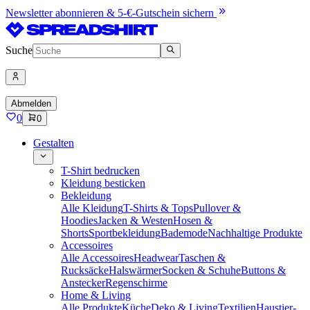
Newsletter abonnieren & 5-€-Gutschein sichern
Suche
Abmelden
0
0
Gestalten
T-Shirt bedrucken
Kleidung besticken
Bekleidung
Alle Kleidung
T-Shirts & Tops
Pullover &
Hoodies
Jacken & Westen
Hosen &
Shorts
Sportbekleidung
Bademode
Nachhaltige Produkte
Accessoires
Alle Accessoires
Headwear
Taschen &
Rucksäcke
Halswärmer
Socken & Schuhe
Buttons &
Anstecker
Regenschirme
Home & Living
Alle Produkte
Küche
Deko & Living
Textilien
Haustier-