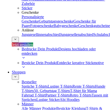
Zubehör
Sticker
Geschenke
Personalisierte
Geschenke
Geburtstagsgeschenke
Geschenke für
Paare
Fotogeschenke
Babygeschenke
Geschenkgutscheine
Anlässe
Junggesellinnenabschied
Junggesellenabschied
Schulabsc
Jetzt gestalten
Bedrucke Dein Produkt
Designs hochladen oder
entdecken
Besticke Dein Produkt
Entdecke kreative Stickmotive
Shoppen
Bestseller
Sprüche T-Shirts
Lustige T-Shirts
Rente T-Shirts
Hunde
T-Shirts
50. Geburtstag T-Shirts
T-Shirt für Mama
Fahrrad T-Shirt
Partner T-Shirts
Retro T-Shirts
Tassen mit
Sprüchen
Lustige Sticker
Abi Hoodies
Männer
Alle Männer Produkte
Bestickte Kleidung
T-Shirts &