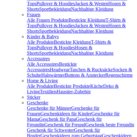
Tops
Pullover & Hoodies
Jacken & Westen
Hosen &
Shorts
Sportbekleidung
Nachhaltige Kleidung
Frauen
Alle Frauen Produkte
Bestickte Kleidung
T-Shirts &
Tops
Pullover & Hoodies
Jacken & Westen
Hosen &
Shorts
Sportbekleidung
Nachhaltige Kleidung
Kinder & Babys
Alle Produkte
Bestickte Kleidung
T-Shirts &
Tops
Pullover & Hoodies
Hosen &
Shorts
Sportbekleidung
Nachhaltige Kleidung
Accessoires
Alle Accessoires
Bestickte
Accessoires
Headwear
Taschen & Rucksäcke
Socken &
Schuhe
Halswärmer
Buttons & Anstecker
Regenschirme
Home & Living
Alle Produkte
Bestickte Produkte
Küche
Deko &
Living
Textilien
Haustier-Zubehör
Sticker
Geschenke
Geschenke für Männer
Geschenke für
Frauen
Geschenkideen für Kinder
Geschenke für
Mama
Geschenk für Papa
Geschenk für
Freundin
Geschenk für Freund
Geschenk beste Freundin
Geschenk für Schwester
Geschenk für
Bruder
Geschenkideen zum Geburtstag
Geschenkideen