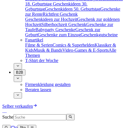
18. Geburtstag
Geschenkideen 30.
Geburtstag
Geschenkideen 50. Geburtstag
Geschenke
zur Rente
Richtfest Geschenk
Geschenkideen zur Hochzeit
Geschenk zur goldenen
Hochzeit
Silberhochzeit Geschenk
Geschenke zur
Taufe
Babyparty Geschenke
Geschenk zur
Geburt
Geschenke zum Einzug
Geschenkgutscheine
Fanartikel
Filme & Serien
Comics & Superhelden
Klassiker &
Kids
Musik & Bands
Video-Games & E-Sports
Alle
Themen
T-Shirt der Woche
B2B
Firmenkleidung gestalten
Beraten lassen
Selber verkaufen
Suche