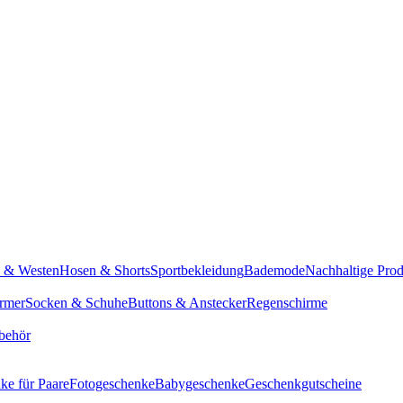
n & Westen
Hosen & Shorts
Sportbekleidung
Bademode
Nachhaltige Pro
rmer
Socken & Schuhe
Buttons & Anstecker
Regenschirme
behör
ke für Paare
Fotogeschenke
Babygeschenke
Geschenkgutscheine