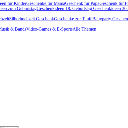
een für Kinder
Geschenke für Mama
Geschenk für Papa
Geschenk für F
een zum Geburtstag
Geschenkideen 18. Geburtstag
Geschenkideen 30.
hzeit
Silberhochzeit Geschenk
Geschenke zur Taufe
Babyparty Gesche
usik & Bands
Video-Games & E-Sports
Alle Themen