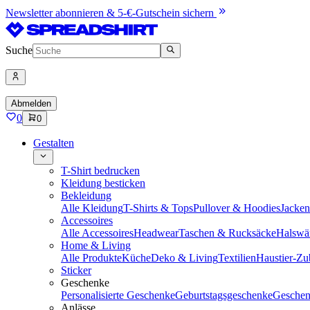
Newsletter abonnieren & 5-€-Gutschein sichern
Suche
Abmelden
0
0
Gestalten
T-Shirt bedrucken
Kleidung besticken
Bekleidung
Alle Kleidung
T-Shirts & Tops
Pullover & Hoodies
Jacke
Accessoires
Alle Accessoires
Headwear
Taschen & Rucksäcke
Halswä
Home & Living
Alle Produkte
Küche
Deko & Living
Textilien
Haustier-Zu
Sticker
Geschenke
Personalisierte Geschenke
Geburtstagsgeschenke
Geschen
Anlässe