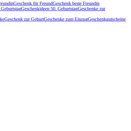
reundin
Geschenk für Freund
Geschenk beste Freundin
 Geburtstag
Geschenkideen 50. Geburtstag
Geschenke zur
nke
Geschenk zur Geburt
Geschenke zum Einzug
Geschenkgutscheine