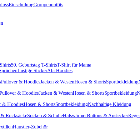
hluss
Einschulung
Gruppenoutfits
en
Shirts
50. Geburtstag T-Shirts
T-Shirt für Mama
 Sprüchen
Lustige Sticker
Abi Hoodies
s
Pullover & Hoodies
Jacken & Westen
Hosen & Shorts
Sportbekleidung
Pullover & Hoodies
Jacken & Westen
Hosen & Shorts
Sportbekleidung
N
r & Hoodies
Hosen & Shorts
Sportbekleidung
Nachhaltige Kleidung
 & Rucksäcke
Socken & Schuhe
Halswärmer
Buttons & Anstecker
Regen
xtilien
Haustier-Zubehör