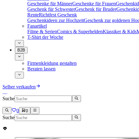
Geschenke für Männer
Geschenke für Frauen
Geschenkid
Geschenk für Schwester
Geschenk für Bruder
Geschenkid
Rente
Richtfest Geschenk
Geschenkideen zur Hochzeit
Geschenk zur goldenen Hoc
Fanartikel
Filme & Serien
Comics & Superhelden
Klassiker & Kids
M
T-Shirt der Woche
B2B
Firmenkleidung gestalten
Beraten lassen
Selber verkaufen
Suche
0
0
Suche