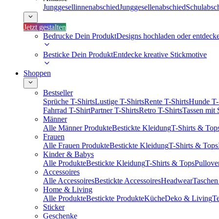
Junggesellinnenabschied
Junggesellenabschied
Schulabsc
Jetzt gestalten
Bedrucke Dein Produkt
Designs hochladen oder entdeck
Besticke Dein Produkt
Entdecke kreative Stickmotive
Shoppen
Bestseller
Sprüche T-Shirts
Lustige T-Shirts
Rente T-Shirts
Hunde T-
Fahrrad T-Shirt
Partner T-Shirts
Retro T-Shirts
Tassen mit
Männer
Alle Männer Produkte
Bestickte Kleidung
T-Shirts & Top
Frauen
Alle Frauen Produkte
Bestickte Kleidung
T-Shirts & Tops
Kinder & Babys
Alle Produkte
Bestickte Kleidung
T-Shirts & Tops
Pullove
Accessoires
Alle Accessoires
Bestickte Accessoires
Headwear
Taschen
Home & Living
Alle Produkte
Bestickte Produkte
Küche
Deko & Living
Te
Sticker
Geschenke