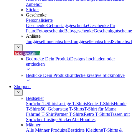
Zubehör
Sticker
Geschenke
Personalisierte
Geschenke
Geburtstagsgeschenke
Geschenke für
Paare
Fotogeschenke
Babygeschenke
Geschenkgutscheine
Anlässe
Junggesellinnenabschied
Junggesellenabschied
Schulabsc
Jetzt gestalten
Bedrucke Dein Produkt
Designs hochladen oder
entdecken
Besticke Dein Produkt
Entdecke kreative Stickmotive
Shoppen
Bestseller
Sprüche T-Shirts
Lustige T-Shirts
Rente T-Shirts
Hunde
T-Shirts
50. Geburtstag T-Shirts
T-Shirt für Mama
Fahrrad T-Shirt
Partner T-Shirts
Retro T-Shirts
Tassen mit
Sprüchen
Lustige Sticker
Abi Hoodies
Männer
Alle Männer Produkte
Bestickte Kleidung
T-Shirts &