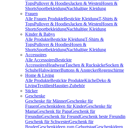
Tops
Pullover & Hoodies
Jacken & Westen
Hosen &
Shorts
Sportbekleidung
Nachhaltige Kleidung
Frauen
Alle Frauen Produkte
Bestickte Kleidung
T-Shirts &
Tops
Pullover & Hoodies
Jacken & Westen
Hosen &
Shorts
Sportbekleidung
Nachhaltige Kleidung
Kinder & Babys
Alle Produkte
Bestickte Kleidung
T-Shirts &
Tops
Pullover & Hoodies
Hosen &
Shorts
Sportbekleidung
Nachhaltige Kleidung
Accessoires
Alle Accessoires
Bestickte
Accessoires
Headwear
Taschen & Rucksäcke
Socken &
Schuhe
Halswärmer
Buttons & Anstecker
Regenschirme
Home & Living
Alle Produkte
Bestickte Produkte
Küche
Deko &
Living
Textilien
Haustier-Zubehör
Sticker
Geschenke
Geschenke für Männer
Geschenke für
Frauen
Geschenkideen für Kinder
Geschenke für
Mama
Geschenk für Papa
Geschenk für
Freundin
Geschenk für Freund
Geschenk beste Freundin
Geschenk für Schwester
Geschenk für
Bruder
Geschenkideen zum Geburtstag
Geschenkideen