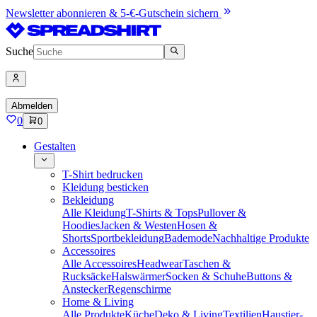
Newsletter abonnieren & 5-€-Gutschein sichern
Suche
Abmelden
0
0
Gestalten
T-Shirt bedrucken
Kleidung besticken
Bekleidung
Alle Kleidung
T-Shirts & Tops
Pullover &
Hoodies
Jacken & Westen
Hosen &
Shorts
Sportbekleidung
Bademode
Nachhaltige Produkte
Accessoires
Alle Accessoires
Headwear
Taschen &
Rucksäcke
Halswärmer
Socken & Schuhe
Buttons &
Anstecker
Regenschirme
Home & Living
Alle Produkte
Küche
Deko & Living
Textilien
Haustier-