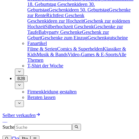
18. Geburtstag
Geschenkideen 30.
Geburtstag
Geschenkideen 50. Geburtstag
Geschenke
zur Rente
Richtfest Geschenk
Geschenkideen zur Hochzeit
Geschenk zur goldenen
Hochzeit
Silberhochzeit Geschenk
Geschenke zur
Taufe
Babyparty Geschenke
Geschenk zur
Geburt
Geschenke zum Einzug
Geschenkgutscheine
Fanartikel
Filme & Serien
Comics & Superhelden
Klassiker &
Kids
Musik & Bands
Video-Games & E-Sports
Alle
Themen
T-Shirt der Woche
B2B
Firmenkleidung gestalten
Beraten lassen
Selber verkaufen
Suche