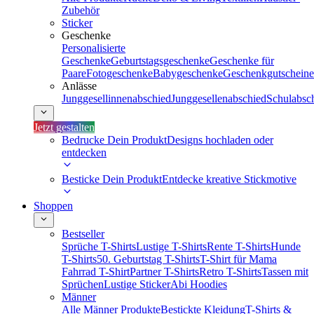
Zubehör
Sticker
Geschenke
Personalisierte
Geschenke
Geburtstagsgeschenke
Geschenke für
Paare
Fotogeschenke
Babygeschenke
Geschenkgutscheine
Anlässe
Junggesellinnenabschied
Junggesellenabschied
Schulabsc
Jetzt gestalten
Bedrucke Dein Produkt
Designs hochladen oder
entdecken
Besticke Dein Produkt
Entdecke kreative Stickmotive
Shoppen
Bestseller
Sprüche T-Shirts
Lustige T-Shirts
Rente T-Shirts
Hunde
T-Shirts
50. Geburtstag T-Shirts
T-Shirt für Mama
Fahrrad T-Shirt
Partner T-Shirts
Retro T-Shirts
Tassen mit
Sprüchen
Lustige Sticker
Abi Hoodies
Männer
Alle Männer Produkte
Bestickte Kleidung
T-Shirts &