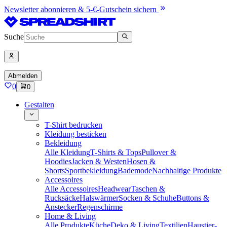
Newsletter abonnieren & 5-€-Gutschein sichern
Suche
Abmelden
0
0
Gestalten
T-Shirt bedrucken
Kleidung besticken
Bekleidung
Alle Kleidung
T-Shirts & Tops
Pullover &
Hoodies
Jacken & Westen
Hosen &
Shorts
Sportbekleidung
Bademode
Nachhaltige Produkte
Accessoires
Alle Accessoires
Headwear
Taschen &
Rucksäcke
Halswärmer
Socken & Schuhe
Buttons &
Anstecker
Regenschirme
Home & Living
Alle Produkte
Küche
Deko & Living
Textilien
Haustier-