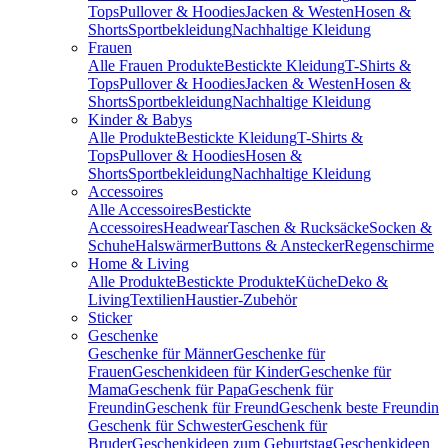
Tops
Pullover & Hoodies
Jacken & Westen
Hosen &
Shorts
Sportbekleidung
Nachhaltige Kleidung
Frauen
Alle Frauen Produkte
Bestickte Kleidung
T-Shirts &
Tops
Pullover & Hoodies
Jacken & Westen
Hosen &
Shorts
Sportbekleidung
Nachhaltige Kleidung
Kinder & Babys
Alle Produkte
Bestickte Kleidung
T-Shirts &
Tops
Pullover & Hoodies
Hosen &
Shorts
Sportbekleidung
Nachhaltige Kleidung
Accessoires
Alle Accessoires
Bestickte
Accessoires
Headwear
Taschen & Rucksäcke
Socken &
Schuhe
Halswärmer
Buttons & Anstecker
Regenschirme
Home & Living
Alle Produkte
Bestickte Produkte
Küche
Deko &
Living
Textilien
Haustier-Zubehör
Sticker
Geschenke
Geschenke für Männer
Geschenke für
Frauen
Geschenkideen für Kinder
Geschenke für
Mama
Geschenk für Papa
Geschenk für
Freundin
Geschenk für Freund
Geschenk beste Freundin
Geschenk für Schwester
Geschenk für
Bruder
Geschenkideen zum Geburtstag
Geschenkideen