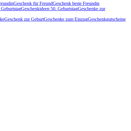
reundin
Geschenk für Freund
Geschenk beste Freundin
 Geburtstag
Geschenkideen 50. Geburtstag
Geschenke zur
nke
Geschenk zur Geburt
Geschenke zum Einzug
Geschenkgutscheine