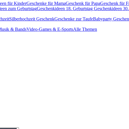
een für Kinder
Geschenke für Mama
Geschenk für Papa
Geschenk für F
een zum Geburtstag
Geschenkideen 18. Geburtstag
Geschenkideen 30.
hzeit
Silberhochzeit Geschenk
Geschenke zur Taufe
Babyparty Gesche
usik & Bands
Video-Games & E-Sports
Alle Themen