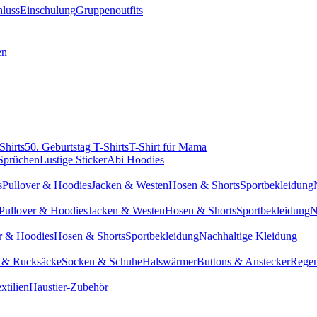
hluss
Einschulung
Gruppenoutfits
en
Shirts
50. Geburtstag T-Shirts
T-Shirt für Mama
 Sprüchen
Lustige Sticker
Abi Hoodies
s
Pullover & Hoodies
Jacken & Westen
Hosen & Shorts
Sportbekleidung
Pullover & Hoodies
Jacken & Westen
Hosen & Shorts
Sportbekleidung
N
r & Hoodies
Hosen & Shorts
Sportbekleidung
Nachhaltige Kleidung
 & Rucksäcke
Socken & Schuhe
Halswärmer
Buttons & Anstecker
Regen
xtilien
Haustier-Zubehör