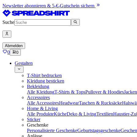
Newsletter abonnieren & 5-€-Gutschein sichern
Suche
Abmelden
0
0
Gestalten
T-Shirt bedrucken
Kleidung besticken
Bekleidung
Alle Kleidung
T-Shirts & Tops
Pullover & Hoodies
Jacke
Accessoires
Alle Accessoires
Headwear
Taschen & Rucksäcke
Halswä
Home & Living
Alle Produkte
Küche
Deko & Living
Textilien
Haustier-Zu
Sticker
Geschenke
Personalisierte Geschenke
Geburtstagsgeschenke
Geschen
Anlässe