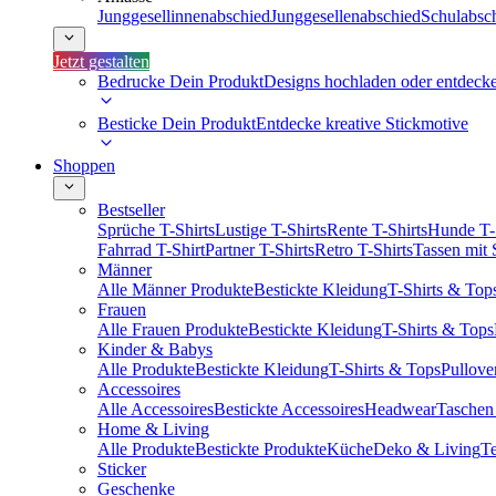
Junggesellinnenabschied
Junggesellenabschied
Schulabsc
Jetzt gestalten
Bedrucke Dein Produkt
Designs hochladen oder entdeck
Besticke Dein Produkt
Entdecke kreative Stickmotive
Shoppen
Bestseller
Sprüche T-Shirts
Lustige T-Shirts
Rente T-Shirts
Hunde T-
Fahrrad T-Shirt
Partner T-Shirts
Retro T-Shirts
Tassen mit
Männer
Alle Männer Produkte
Bestickte Kleidung
T-Shirts & Top
Frauen
Alle Frauen Produkte
Bestickte Kleidung
T-Shirts & Tops
Kinder & Babys
Alle Produkte
Bestickte Kleidung
T-Shirts & Tops
Pullove
Accessoires
Alle Accessoires
Bestickte Accessoires
Headwear
Taschen
Home & Living
Alle Produkte
Bestickte Produkte
Küche
Deko & Living
Te
Sticker
Geschenke