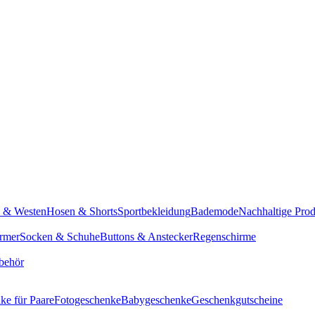
n & Westen
Hosen & Shorts
Sportbekleidung
Bademode
Nachhaltige Pro
rmer
Socken & Schuhe
Buttons & Anstecker
Regenschirme
behör
ke für Paare
Fotogeschenke
Babygeschenke
Geschenkgutscheine