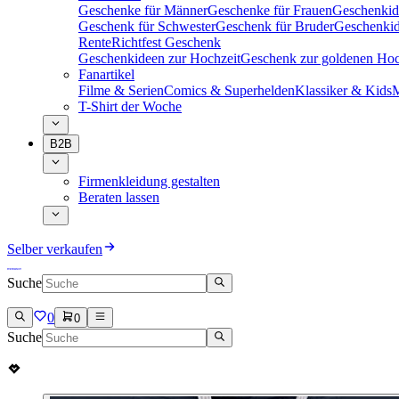
Geschenke für Männer
Geschenke für Frauen
Geschenkid
Geschenk für Schwester
Geschenk für Bruder
Geschenkid
Rente
Richtfest Geschenk
Geschenkideen zur Hochzeit
Geschenk zur goldenen Hoc
Fanartikel
Filme & Serien
Comics & Superhelden
Klassiker & Kids
M
T-Shirt der Woche
B2B
Firmenkleidung gestalten
Beraten lassen
Selber verkaufen
Suche
0
0
Suche