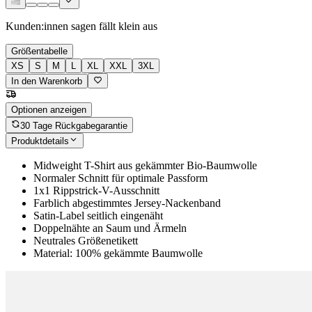
Kunden:innen sagen
fällt klein aus
Größentabelle
XS
S
M
L
XL
XXL
3XL
In den Warenkorb
Optionen anzeigen
30 Tage Rückgabegarantie
Produktdetails
Midweight T-Shirt aus gekämmter Bio-Baumwolle
Normaler Schnitt für optimale Passform
1x1 Rippstrick-V-Ausschnitt
Farblich abgestimmtes Jersey-Nackenband
Satin-Label seitlich eingenäht
Doppelnähte an Saum und Ärmeln
Neutrales Größenetikett
Material: 100% gekämmte Baumwolle