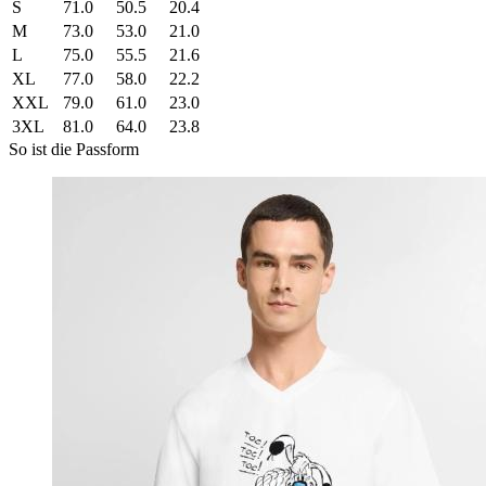
S
71.0
50.5
20.4
M
73.0
53.0
21.0
L
75.0
55.5
21.6
XL
77.0
58.0
22.2
XXL
79.0
61.0
23.0
3XL
81.0
64.0
23.8
So ist die Passform