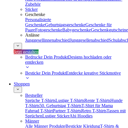
Zubehör
Sticker
Geschenke
Personalisierte
Geschenke
Geburtstagsgeschenke
Geschenke für
Paare
Fotogeschenke
Babygeschenke
Geschenkgutscheine
Anlässe
Junggesellinnenabschied
Junggesellenabschied
Schulabsc
Jetzt gestalten
Bedrucke Dein Produkt
Designs hochladen oder
entdecken
Besticke Dein Produkt
Entdecke kreative Stickmotive
Shoppen
Bestseller
Sprüche T-Shirts
Lustige T-Shirts
Rente T-Shirts
Hunde
T-Shirts
50. Geburtstag T-Shirts
T-Shirt für Mama
Fahrrad T-Shirt
Partner T-Shirts
Retro T-Shirts
Tassen mit
Sprüchen
Lustige Sticker
Abi Hoodies
Männer
Alle Männer Produkte
Bestickte Kleidung
T-Shirts &