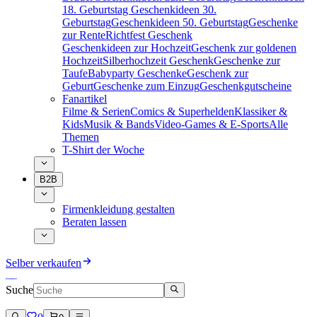
18. Geburtstag
Geschenkideen 30.
Geburtstag
Geschenkideen 50. Geburtstag
Geschenke
zur Rente
Richtfest Geschenk
Geschenkideen zur Hochzeit
Geschenk zur goldenen
Hochzeit
Silberhochzeit Geschenk
Geschenke zur
Taufe
Babyparty Geschenke
Geschenk zur
Geburt
Geschenke zum Einzug
Geschenkgutscheine
Fanartikel
Filme & Serien
Comics & Superhelden
Klassiker &
Kids
Musik & Bands
Video-Games & E-Sports
Alle
Themen
T-Shirt der Woche
B2B
Firmenkleidung gestalten
Beraten lassen
Selber verkaufen
Suche