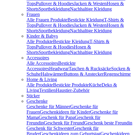
Tops
Pullover & Hoodies
Jacken & Westen
Hosen &
Shorts
Sportbekleidung
Nachhaltige Kleidung
Frauen
Alle Frauen Produkte
Bestickte Kleidung
T-Shirts &
Tops
Pullover & Hoodies
Jacken & Westen
Hosen &
Shorts
Sportbekleidung
Nachhaltige Kleidung
Kinder & Babys
Alle Produkte
Bestickte Kleidung
T-Shirts &
Tops
Pullover & Hoodies
Hosen &
Shorts
Sportbekleidung
Nachhaltige Kleidung
Accessoires
Alle Accessoires
Bestickte
Accessoires
Headwear
Taschen & Rucksäcke
Socken &
Schuhe
Halswärmer
Buttons & Anstecker
Regenschirme
Home & Living
Alle Produkte
Bestickte Produkte
Küche
Deko &
Living
Textilien
Haustier-Zubehör
Sticker
Geschenke
Geschenke für Männer
Geschenke für
Frauen
Geschenkideen für Kinder
Geschenke für
Mama
Geschenk für Papa
Geschenk für
Freundin
Geschenk für Freund
Geschenk beste Freundin
Geschenk für Schwester
Geschenk für
Bruder
Geschenkideen zum Geburtstag
Geschenkideen