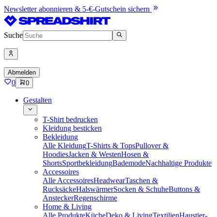
Newsletter abonnieren & 5-€-Gutschein sichern
Suche
Abmelden
0
0
Gestalten
T-Shirt bedrucken
Kleidung besticken
Bekleidung
Alle Kleidung
T-Shirts & Tops
Pullover &
Hoodies
Jacken & Westen
Hosen &
Shorts
Sportbekleidung
Bademode
Nachhaltige Produkte
Accessoires
Alle Accessoires
Headwear
Taschen &
Rucksäcke
Halswärmer
Socken & Schuhe
Buttons &
Anstecker
Regenschirme
Home & Living
Alle Produkte
Küche
Deko & Living
Textilien
Haustier-