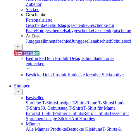
Zubehör
Sticker
Geschenke
Personalisierte
Geschenke
Geburtstagsgeschenke
Geschenke für
Paare
Fotogeschenke
Babygeschenke
Geschenkgutscheine
Anlässe
Junggesellinnenabschied
Junggesellenabschied
Schulabsc
Jetzt gestalten
Bedrucke Dein Produkt
Designs hochladen oder
entdecken
Besticke Dein Produkt
Entdecke kreative Stickmotive
Shoppen
Bestseller
Sprüche T-Shirts
Lustige T-Shirts
Rente T-Shirts
Hunde
T-Shirts
50. Geburtstag T-Shirts
T-Shirt für Mama
Fahrrad T-Shirt
Partner T-Shirts
Retro T-Shirts
Tassen mit
Sprüchen
Lustige Sticker
Abi Hoodies
Männer
Alle Männer Produkte
Bestickte Kleidung
T-Shirts &