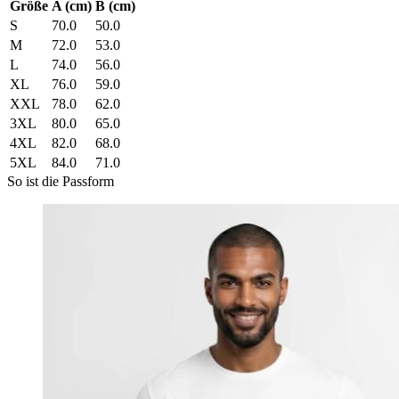
Größe
A (cm)
B (cm)
S
70.0
50.0
M
72.0
53.0
L
74.0
56.0
XL
76.0
59.0
XXL
78.0
62.0
3XL
80.0
65.0
4XL
82.0
68.0
5XL
84.0
71.0
So ist die Passform