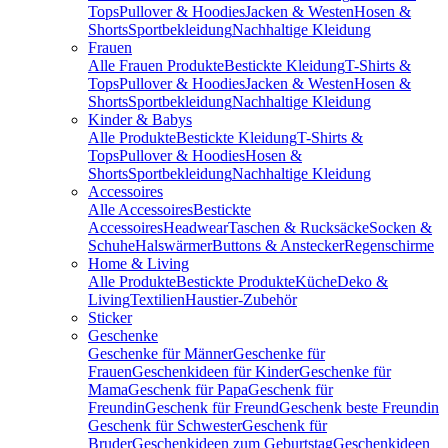
Tops
Pullover & Hoodies
Jacken & Westen
Hosen &
Shorts
Sportbekleidung
Nachhaltige Kleidung
Frauen
Alle Frauen Produkte
Bestickte Kleidung
T-Shirts &
Tops
Pullover & Hoodies
Jacken & Westen
Hosen &
Shorts
Sportbekleidung
Nachhaltige Kleidung
Kinder & Babys
Alle Produkte
Bestickte Kleidung
T-Shirts &
Tops
Pullover & Hoodies
Hosen &
Shorts
Sportbekleidung
Nachhaltige Kleidung
Accessoires
Alle Accessoires
Bestickte
Accessoires
Headwear
Taschen & Rucksäcke
Socken &
Schuhe
Halswärmer
Buttons & Anstecker
Regenschirme
Home & Living
Alle Produkte
Bestickte Produkte
Küche
Deko &
Living
Textilien
Haustier-Zubehör
Sticker
Geschenke
Geschenke für Männer
Geschenke für
Frauen
Geschenkideen für Kinder
Geschenke für
Mama
Geschenk für Papa
Geschenk für
Freundin
Geschenk für Freund
Geschenk beste Freundin
Geschenk für Schwester
Geschenk für
Bruder
Geschenkideen zum Geburtstag
Geschenkideen