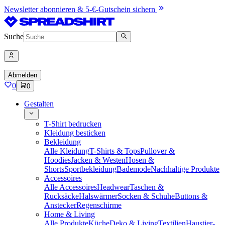
Newsletter abonnieren & 5-€-Gutschein sichern
Suche
Abmelden
0
0
Gestalten
T-Shirt bedrucken
Kleidung besticken
Bekleidung
Alle Kleidung
T-Shirts & Tops
Pullover &
Hoodies
Jacken & Westen
Hosen &
Shorts
Sportbekleidung
Bademode
Nachhaltige Produkte
Accessoires
Alle Accessoires
Headwear
Taschen &
Rucksäcke
Halswärmer
Socken & Schuhe
Buttons &
Anstecker
Regenschirme
Home & Living
Alle Produkte
Küche
Deko & Living
Textilien
Haustier-