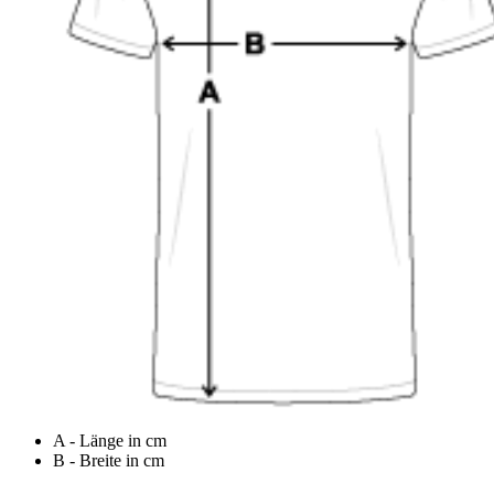
A - Länge in cm
B - Breite in cm