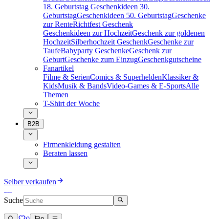
18. Geburtstag
Geschenkideen 30.
Geburtstag
Geschenkideen 50. Geburtstag
Geschenke
zur Rente
Richtfest Geschenk
Geschenkideen zur Hochzeit
Geschenk zur goldenen
Hochzeit
Silberhochzeit Geschenk
Geschenke zur
Taufe
Babyparty Geschenke
Geschenk zur
Geburt
Geschenke zum Einzug
Geschenkgutscheine
Fanartikel
Filme & Serien
Comics & Superhelden
Klassiker &
Kids
Musik & Bands
Video-Games & E-Sports
Alle
Themen
T-Shirt der Woche
B2B
Firmenkleidung gestalten
Beraten lassen
Selber verkaufen
Suche