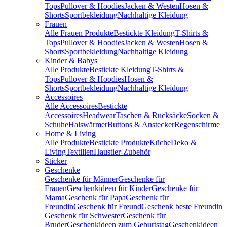
Tops
Pullover & Hoodies
Jacken & Westen
Hosen &
Shorts
Sportbekleidung
Nachhaltige Kleidung
Frauen
Alle Frauen Produkte
Bestickte Kleidung
T-Shirts &
Tops
Pullover & Hoodies
Jacken & Westen
Hosen &
Shorts
Sportbekleidung
Nachhaltige Kleidung
Kinder & Babys
Alle Produkte
Bestickte Kleidung
T-Shirts &
Tops
Pullover & Hoodies
Hosen &
Shorts
Sportbekleidung
Nachhaltige Kleidung
Accessoires
Alle Accessoires
Bestickte
Accessoires
Headwear
Taschen & Rucksäcke
Socken &
Schuhe
Halswärmer
Buttons & Anstecker
Regenschirme
Home & Living
Alle Produkte
Bestickte Produkte
Küche
Deko &
Living
Textilien
Haustier-Zubehör
Sticker
Geschenke
Geschenke für Männer
Geschenke für
Frauen
Geschenkideen für Kinder
Geschenke für
Mama
Geschenk für Papa
Geschenk für
Freundin
Geschenk für Freund
Geschenk beste Freundin
Geschenk für Schwester
Geschenk für
Bruder
Geschenkideen zum Geburtstag
Geschenkideen