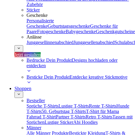
Zubehör
Sticker
Geschenke
Personalisierte
Geschenke
Geburtstagsgeschenke
Geschenke für
Paare
Fotogeschenke
Babygeschenke
Geschenkgutscheine
Anlässe
Junggesellinnenabschied
Junggesellenabschied
Schulabsc
Jetzt gestalten
Bedrucke Dein Produkt
Designs hochladen oder
entdecken
Besticke Dein Produkt
Entdecke kreative Stickmotive
Shoppen
Bestseller
Sprüche T-Shirts
Lustige T-Shirts
Rente T-Shirts
Hunde
T-Shirts
50. Geburtstag T-Shirts
T-Shirt für Mama
Fahrrad T-Shirt
Partner T-Shirts
Retro T-Shirts
Tassen mit
Sprüchen
Lustige Sticker
Abi Hoodies
Männer
Alle Männer Produkte
Bestickte Kleidung
T-Shirts &