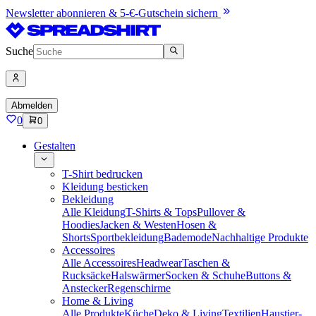
Newsletter abonnieren & 5-€-Gutschein sichern
Suche
Abmelden
0
0
Gestalten
T-Shirt bedrucken
Kleidung besticken
Bekleidung
Alle Kleidung
T-Shirts & Tops
Pullover &
Hoodies
Jacken & Westen
Hosen &
Shorts
Sportbekleidung
Bademode
Nachhaltige Produkte
Accessoires
Alle Accessoires
Headwear
Taschen &
Rucksäcke
Halswärmer
Socken & Schuhe
Buttons &
Anstecker
Regenschirme
Home & Living
Alle Produkte
Küche
Deko & Living
Textilien
Haustier-