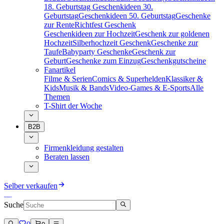
18. Geburtstag
Geschenkideen 30.
Geburtstag
Geschenkideen 50. Geburtstag
Geschenke
zur Rente
Richtfest Geschenk
Geschenkideen zur Hochzeit
Geschenk zur goldenen
Hochzeit
Silberhochzeit Geschenk
Geschenke zur
Taufe
Babyparty Geschenke
Geschenk zur
Geburt
Geschenke zum Einzug
Geschenkgutscheine
Fanartikel
Filme & Serien
Comics & Superhelden
Klassiker &
Kids
Musik & Bands
Video-Games & E-Sports
Alle
Themen
T-Shirt der Woche
B2B
Firmenkleidung gestalten
Beraten lassen
Selber verkaufen
Suche