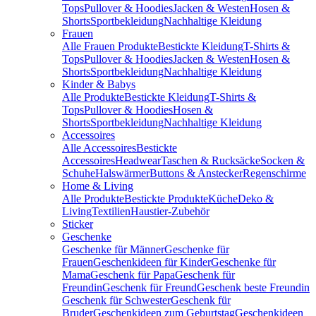
Tops
Pullover & Hoodies
Jacken & Westen
Hosen &
Shorts
Sportbekleidung
Nachhaltige Kleidung
Frauen
Alle Frauen Produkte
Bestickte Kleidung
T-Shirts &
Tops
Pullover & Hoodies
Jacken & Westen
Hosen &
Shorts
Sportbekleidung
Nachhaltige Kleidung
Kinder & Babys
Alle Produkte
Bestickte Kleidung
T-Shirts &
Tops
Pullover & Hoodies
Hosen &
Shorts
Sportbekleidung
Nachhaltige Kleidung
Accessoires
Alle Accessoires
Bestickte
Accessoires
Headwear
Taschen & Rucksäcke
Socken &
Schuhe
Halswärmer
Buttons & Anstecker
Regenschirme
Home & Living
Alle Produkte
Bestickte Produkte
Küche
Deko &
Living
Textilien
Haustier-Zubehör
Sticker
Geschenke
Geschenke für Männer
Geschenke für
Frauen
Geschenkideen für Kinder
Geschenke für
Mama
Geschenk für Papa
Geschenk für
Freundin
Geschenk für Freund
Geschenk beste Freundin
Geschenk für Schwester
Geschenk für
Bruder
Geschenkideen zum Geburtstag
Geschenkideen