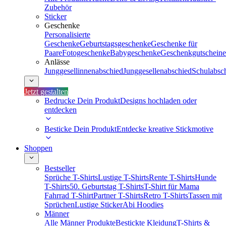
Zubehör
Sticker
Geschenke
Personalisierte
Geschenke
Geburtstagsgeschenke
Geschenke für
Paare
Fotogeschenke
Babygeschenke
Geschenkgutscheine
Anlässe
Junggesellinnenabschied
Junggesellenabschied
Schulabsc
Jetzt gestalten
Bedrucke Dein Produkt
Designs hochladen oder
entdecken
Besticke Dein Produkt
Entdecke kreative Stickmotive
Shoppen
Bestseller
Sprüche T-Shirts
Lustige T-Shirts
Rente T-Shirts
Hunde
T-Shirts
50. Geburtstag T-Shirts
T-Shirt für Mama
Fahrrad T-Shirt
Partner T-Shirts
Retro T-Shirts
Tassen mit
Sprüchen
Lustige Sticker
Abi Hoodies
Männer
Alle Männer Produkte
Bestickte Kleidung
T-Shirts &