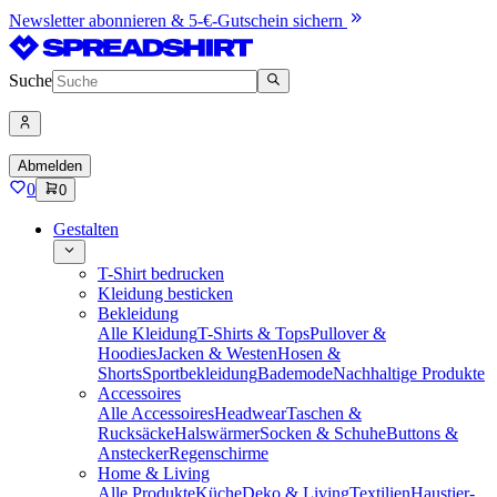
Newsletter abonnieren & 5-€-Gutschein sichern
Suche
Abmelden
0
0
Gestalten
T-Shirt bedrucken
Kleidung besticken
Bekleidung
Alle Kleidung
T-Shirts & Tops
Pullover &
Hoodies
Jacken & Westen
Hosen &
Shorts
Sportbekleidung
Bademode
Nachhaltige Produkte
Accessoires
Alle Accessoires
Headwear
Taschen &
Rucksäcke
Halswärmer
Socken & Schuhe
Buttons &
Anstecker
Regenschirme
Home & Living
Alle Produkte
Küche
Deko & Living
Textilien
Haustier-