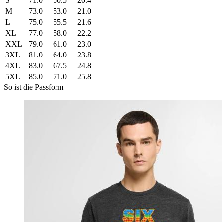
S
71.0
50.5
20.4
M
73.0
53.0
21.0
L
75.0
55.5
21.6
XL
77.0
58.0
22.2
XXL
79.0
61.0
23.0
3XL
81.0
64.0
23.8
4XL
83.0
67.5
24.8
5XL
85.0
71.0
25.8
So ist die Passform