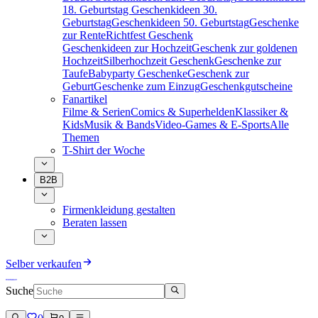
18. Geburtstag
Geschenkideen 30.
Geburtstag
Geschenkideen 50. Geburtstag
Geschenke
zur Rente
Richtfest Geschenk
Geschenkideen zur Hochzeit
Geschenk zur goldenen
Hochzeit
Silberhochzeit Geschenk
Geschenke zur
Taufe
Babyparty Geschenke
Geschenk zur
Geburt
Geschenke zum Einzug
Geschenkgutscheine
Fanartikel
Filme & Serien
Comics & Superhelden
Klassiker &
Kids
Musik & Bands
Video-Games & E-Sports
Alle
Themen
T-Shirt der Woche
B2B
Firmenkleidung gestalten
Beraten lassen
Selber verkaufen
Suche