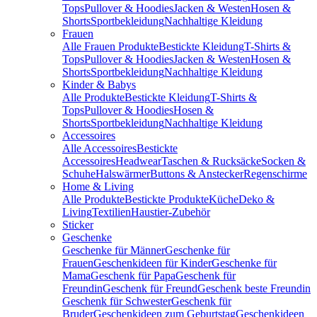
Tops
Pullover & Hoodies
Jacken & Westen
Hosen &
Shorts
Sportbekleidung
Nachhaltige Kleidung
Frauen
Alle Frauen Produkte
Bestickte Kleidung
T-Shirts &
Tops
Pullover & Hoodies
Jacken & Westen
Hosen &
Shorts
Sportbekleidung
Nachhaltige Kleidung
Kinder & Babys
Alle Produkte
Bestickte Kleidung
T-Shirts &
Tops
Pullover & Hoodies
Hosen &
Shorts
Sportbekleidung
Nachhaltige Kleidung
Accessoires
Alle Accessoires
Bestickte
Accessoires
Headwear
Taschen & Rucksäcke
Socken &
Schuhe
Halswärmer
Buttons & Anstecker
Regenschirme
Home & Living
Alle Produkte
Bestickte Produkte
Küche
Deko &
Living
Textilien
Haustier-Zubehör
Sticker
Geschenke
Geschenke für Männer
Geschenke für
Frauen
Geschenkideen für Kinder
Geschenke für
Mama
Geschenk für Papa
Geschenk für
Freundin
Geschenk für Freund
Geschenk beste Freundin
Geschenk für Schwester
Geschenk für
Bruder
Geschenkideen zum Geburtstag
Geschenkideen