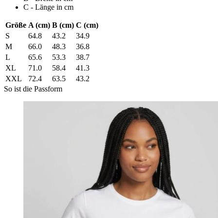
C - Länge in cm
Größe
A (cm)
B (cm)
C (cm)
S
64.8
43.2
34.9
M
66.0
48.3
36.8
L
65.6
53.3
38.7
XL
71.0
58.4
41.3
XXL
72.4
63.5
43.2
So ist die Passform