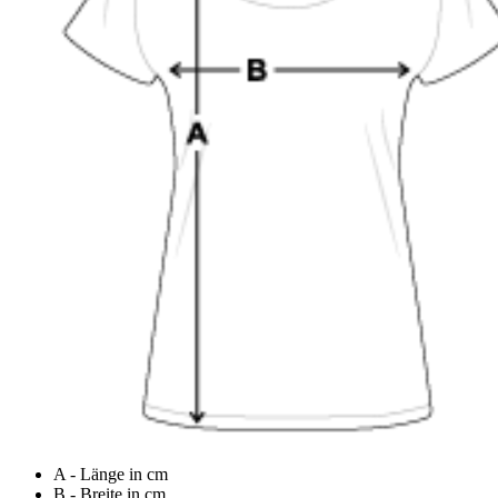
A - Länge in cm
B - Breite in cm