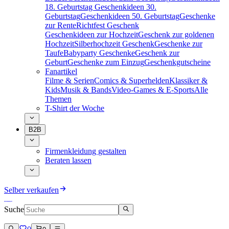
18. Geburtstag
Geschenkideen 30.
Geburtstag
Geschenkideen 50. Geburtstag
Geschenke
zur Rente
Richtfest Geschenk
Geschenkideen zur Hochzeit
Geschenk zur goldenen
Hochzeit
Silberhochzeit Geschenk
Geschenke zur
Taufe
Babyparty Geschenke
Geschenk zur
Geburt
Geschenke zum Einzug
Geschenkgutscheine
Fanartikel
Filme & Serien
Comics & Superhelden
Klassiker &
Kids
Musik & Bands
Video-Games & E-Sports
Alle
Themen
T-Shirt der Woche
B2B
Firmenkleidung gestalten
Beraten lassen
Selber verkaufen
Suche