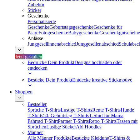
Zubehör
Sticker
Geschenke
Personalisierte
Geschenke
Geburtstagsgeschenke
Geschenke für
Paare
Fotogeschenke
Babygeschenke
Geschenkgutscheine
Anlässe
Junggesellinnenabschied
Junggesellenabschied
Schulabsc
Jetzt gestalten
Bedrucke Dein Produkt
Designs hochladen oder
entdecken
Besticke Dein Produkt
Entdecke kreative Stickmotive
Shoppen
Bestseller
Sprüche T-Shirts
Lustige T-Shirts
Rente T-Shirts
Hunde
T-Shirts
50. Geburtstag T-Shirts
T-Shirt für Mama
Fahrrad T-Shirt
Partner T-Shirts
Retro T-Shirts
Tassen mit
Sprüchen
Lustige Sticker
Abi Hoodies
Männer
Alle Männer Produkte
Bestickte Kleidung
T-Shirts &