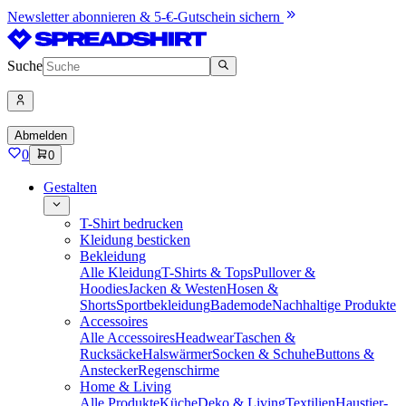
Newsletter abonnieren & 5-€-Gutschein sichern
Suche
Abmelden
0
0
Gestalten
T-Shirt bedrucken
Kleidung besticken
Bekleidung
Alle Kleidung
T-Shirts & Tops
Pullover &
Hoodies
Jacken & Westen
Hosen &
Shorts
Sportbekleidung
Bademode
Nachhaltige Produkte
Accessoires
Alle Accessoires
Headwear
Taschen &
Rucksäcke
Halswärmer
Socken & Schuhe
Buttons &
Anstecker
Regenschirme
Home & Living
Alle Produkte
Küche
Deko & Living
Textilien
Haustier-