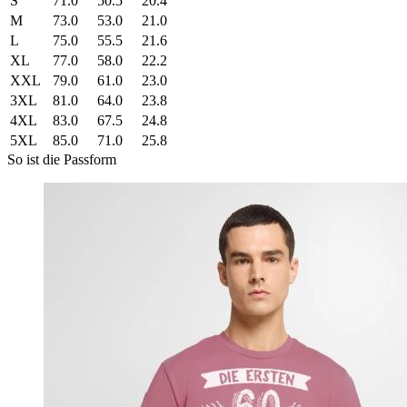
S
71.0
50.5
20.4
M
73.0
53.0
21.0
L
75.0
55.5
21.6
XL
77.0
58.0
22.2
XXL
79.0
61.0
23.0
3XL
81.0
64.0
23.8
4XL
83.0
67.5
24.8
5XL
85.0
71.0
25.8
So ist die Passform