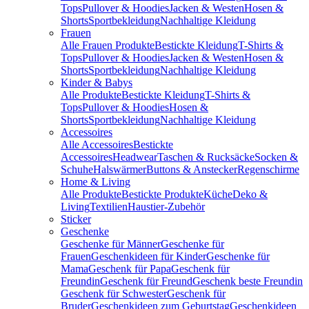
Tops
Pullover & Hoodies
Jacken & Westen
Hosen &
Shorts
Sportbekleidung
Nachhaltige Kleidung
Frauen
Alle Frauen Produkte
Bestickte Kleidung
T-Shirts &
Tops
Pullover & Hoodies
Jacken & Westen
Hosen &
Shorts
Sportbekleidung
Nachhaltige Kleidung
Kinder & Babys
Alle Produkte
Bestickte Kleidung
T-Shirts &
Tops
Pullover & Hoodies
Hosen &
Shorts
Sportbekleidung
Nachhaltige Kleidung
Accessoires
Alle Accessoires
Bestickte
Accessoires
Headwear
Taschen & Rucksäcke
Socken &
Schuhe
Halswärmer
Buttons & Anstecker
Regenschirme
Home & Living
Alle Produkte
Bestickte Produkte
Küche
Deko &
Living
Textilien
Haustier-Zubehör
Sticker
Geschenke
Geschenke für Männer
Geschenke für
Frauen
Geschenkideen für Kinder
Geschenke für
Mama
Geschenk für Papa
Geschenk für
Freundin
Geschenk für Freund
Geschenk beste Freundin
Geschenk für Schwester
Geschenk für
Bruder
Geschenkideen zum Geburtstag
Geschenkideen