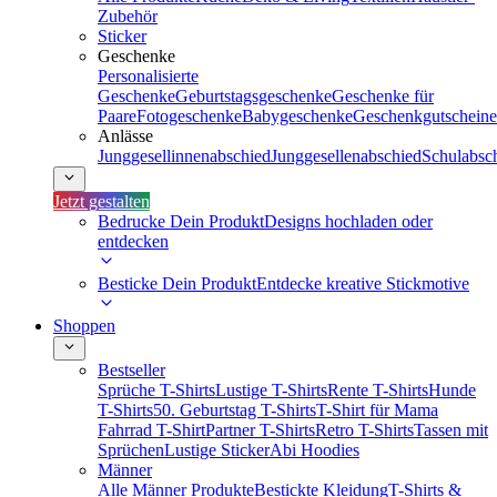
Zubehör
Sticker
Geschenke
Personalisierte
Geschenke
Geburtstagsgeschenke
Geschenke für
Paare
Fotogeschenke
Babygeschenke
Geschenkgutscheine
Anlässe
Junggesellinnenabschied
Junggesellenabschied
Schulabsc
Jetzt gestalten
Bedrucke Dein Produkt
Designs hochladen oder
entdecken
Besticke Dein Produkt
Entdecke kreative Stickmotive
Shoppen
Bestseller
Sprüche T-Shirts
Lustige T-Shirts
Rente T-Shirts
Hunde
T-Shirts
50. Geburtstag T-Shirts
T-Shirt für Mama
Fahrrad T-Shirt
Partner T-Shirts
Retro T-Shirts
Tassen mit
Sprüchen
Lustige Sticker
Abi Hoodies
Männer
Alle Männer Produkte
Bestickte Kleidung
T-Shirts &