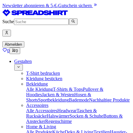
Newsletter abonnieren & 5-€-Gutschein sichern
Suche
Abmelden
0
0
Gestalten
T-Shirt bedrucken
Kleidung besticken
Bekleidung
Alle Kleidung
T-Shirts & Tops
Pullover &
Hoodies
Jacken & Westen
Hosen &
Shorts
Sportbekleidung
Bademode
Nachhaltige Produkte
Accessoires
Alle Accessoires
Headwear
Taschen &
Rucksäcke
Halswärmer
Socken & Schuhe
Buttons &
Anstecker
Regenschirme
Home & Living
Alle Produkte
Küche
Deko & Living
Textilien
Haustier-