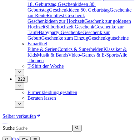
18. Geburtstag
Geschenkideen 30.
Geburtstag
Geschenkideen 50. Geburtstag
Geschenke
zur Rente
Richtfest Geschenk
Geschenkideen zur Hochzeit
Geschenk zur goldenen
Hochzeit
Silberhochzeit Geschenk
Geschenke zur
Taufe
Babyparty Geschenke
Geschenk zur
Geburt
Geschenke zum Einzug
Geschenkgutscheine
Fanartikel
Filme & Serien
Comics & Superhelden
Klassiker &
Kids
Musik & Bands
Video-Games & E-Sports
Alle
Themen
T-Shirt der Woche
B2B
Firmenkleidung gestalten
Beraten lassen
Selber verkaufen
Suche