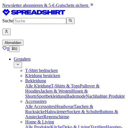
Newsletter abonnieren & 5-€-Gutschein sichern
Suche
Abmelden
0
0
Gestalten
T-Shirt bedrucken
Kleidung besticken
Bekleidung
Alle Kleidung
T-Shirts & Tops
Pullover &
Hoodies
Jacken & Westen
Hosen &
Shorts
Sportbekleidung
Bademode
Nachhaltige Produkte
Accessoires
Alle Accessoires
Headwear
Taschen &
Rucksäcke
Halswärmer
Socken & Schuhe
Buttons &
Anstecker
Regenschirme
Home & Living
Alle Produkte
Küche
Deko & Living
Textilien
Haustier-