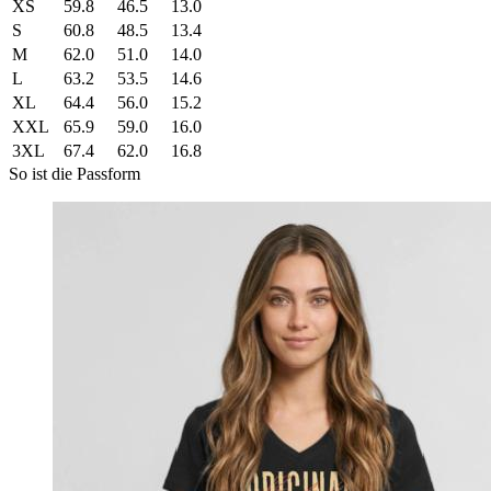
XS
59.8
46.5
13.0
S
60.8
48.5
13.4
M
62.0
51.0
14.0
L
63.2
53.5
14.6
XL
64.4
56.0
15.2
XXL
65.9
59.0
16.0
3XL
67.4
62.0
16.8
So ist die Passform