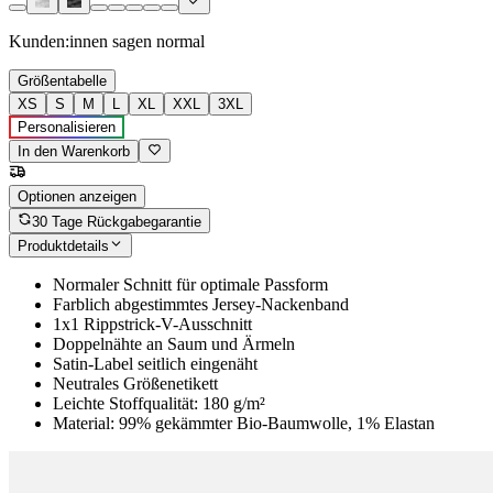
Kunden:innen sagen
normal
Größentabelle
XS
S
M
L
XL
XXL
3XL
Personalisieren
In den Warenkorb
Optionen anzeigen
30 Tage Rückgabegarantie
Produktdetails
Normaler Schnitt für optimale Passform
Farblich abgestimmtes Jersey-Nackenband
1x1 Rippstrick-V-Ausschnitt
Doppelnähte an Saum und Ärmeln
Satin-Label seitlich eingenäht
Neutrales Größenetikett
Leichte Stoffqualität: 180 g/m²
Material: 99% gekämmter Bio-Baumwolle, 1% Elastan