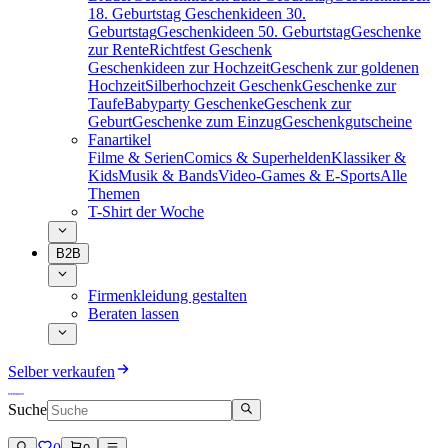
18. Geburtstag
Geschenkideen 30.
Geburtstag
Geschenkideen 50. Geburtstag
Geschenke
zur Rente
Richtfest Geschenk
Geschenkideen zur Hochzeit
Geschenk zur goldenen
Hochzeit
Silberhochzeit Geschenk
Geschenke zur
Taufe
Babyparty Geschenke
Geschenk zur
Geburt
Geschenke zum Einzug
Geschenkgutscheine
Fanartikel
Filme & Serien
Comics & Superhelden
Klassiker &
Kids
Musik & Bands
Video-Games & E-Sports
Alle
Themen
T-Shirt der Woche
B2B
Firmenkleidung gestalten
Beraten lassen
Selber verkaufen
Suche