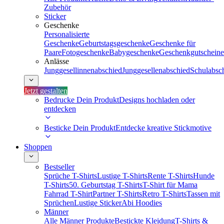
Zubehör
Sticker
Geschenke
Personalisierte
Geschenke
Geburtstagsgeschenke
Geschenke für
Paare
Fotogeschenke
Babygeschenke
Geschenkgutscheine
Anlässe
Junggesellinnenabschied
Junggesellenabschied
Schulabsc
Jetzt gestalten
Bedrucke Dein Produkt
Designs hochladen oder
entdecken
Besticke Dein Produkt
Entdecke kreative Stickmotive
Shoppen
Bestseller
Sprüche T-Shirts
Lustige T-Shirts
Rente T-Shirts
Hunde
T-Shirts
50. Geburtstag T-Shirts
T-Shirt für Mama
Fahrrad T-Shirt
Partner T-Shirts
Retro T-Shirts
Tassen mit
Sprüchen
Lustige Sticker
Abi Hoodies
Männer
Alle Männer Produkte
Bestickte Kleidung
T-Shirts &