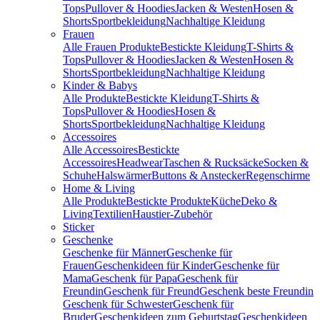
Tops
Pullover & Hoodies
Jacken & Westen
Hosen &
Shorts
Sportbekleidung
Nachhaltige Kleidung
Frauen
Alle Frauen Produkte
Bestickte Kleidung
T-Shirts &
Tops
Pullover & Hoodies
Jacken & Westen
Hosen &
Shorts
Sportbekleidung
Nachhaltige Kleidung
Kinder & Babys
Alle Produkte
Bestickte Kleidung
T-Shirts &
Tops
Pullover & Hoodies
Hosen &
Shorts
Sportbekleidung
Nachhaltige Kleidung
Accessoires
Alle Accessoires
Bestickte
Accessoires
Headwear
Taschen & Rucksäcke
Socken &
Schuhe
Halswärmer
Buttons & Anstecker
Regenschirme
Home & Living
Alle Produkte
Bestickte Produkte
Küche
Deko &
Living
Textilien
Haustier-Zubehör
Sticker
Geschenke
Geschenke für Männer
Geschenke für
Frauen
Geschenkideen für Kinder
Geschenke für
Mama
Geschenk für Papa
Geschenk für
Freundin
Geschenk für Freund
Geschenk beste Freundin
Geschenk für Schwester
Geschenk für
Bruder
Geschenkideen zum Geburtstag
Geschenkideen