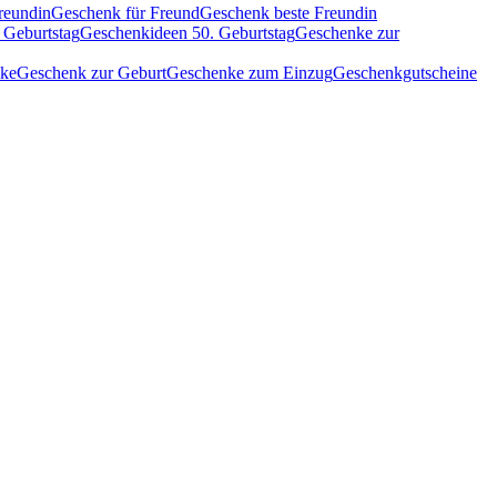
reundin
Geschenk für Freund
Geschenk beste Freundin
 Geburtstag
Geschenkideen 50. Geburtstag
Geschenke zur
nke
Geschenk zur Geburt
Geschenke zum Einzug
Geschenkgutscheine