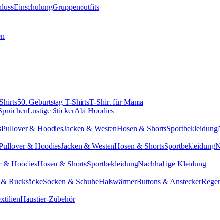
hluss
Einschulung
Gruppenoutfits
en
Shirts
50. Geburtstag T-Shirts
T-Shirt für Mama
 Sprüchen
Lustige Sticker
Abi Hoodies
s
Pullover & Hoodies
Jacken & Westen
Hosen & Shorts
Sportbekleidung
Pullover & Hoodies
Jacken & Westen
Hosen & Shorts
Sportbekleidung
N
r & Hoodies
Hosen & Shorts
Sportbekleidung
Nachhaltige Kleidung
 & Rucksäcke
Socken & Schuhe
Halswärmer
Buttons & Anstecker
Regen
xtilien
Haustier-Zubehör