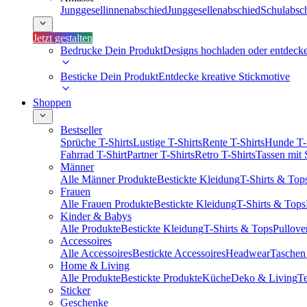
Junggesellinnenabschied
Junggesellenabschied
Schulabsc
Jetzt gestalten
Bedrucke Dein Produkt
Designs hochladen oder entdeck
Besticke Dein Produkt
Entdecke kreative Stickmotive
Shoppen
Bestseller
Sprüche T-Shirts
Lustige T-Shirts
Rente T-Shirts
Hunde T-
Fahrrad T-Shirt
Partner T-Shirts
Retro T-Shirts
Tassen mit
Männer
Alle Männer Produkte
Bestickte Kleidung
T-Shirts & Top
Frauen
Alle Frauen Produkte
Bestickte Kleidung
T-Shirts & Tops
Kinder & Babys
Alle Produkte
Bestickte Kleidung
T-Shirts & Tops
Pullove
Accessoires
Alle Accessoires
Bestickte Accessoires
Headwear
Taschen
Home & Living
Alle Produkte
Bestickte Produkte
Küche
Deko & Living
Te
Sticker
Geschenke