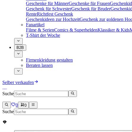
Geschenke für Männer
Geschenke für Frauen
Geschenkid
Geschenk für Schwester
Geschenk für Bruder
Geschenkid
Rente
Richtfest Geschenk
Geschenkideen zur Hochzeit
Geschenk zur goldenen Hoc
Fanartikel
Filme & Serien
Comics & Superhelden
Klassiker & Kids
M
T-Shirt der Woche
B2B
Firmenkleidung gestalten
Beraten lassen
Selber verkaufen
Suche
0
0
Suche