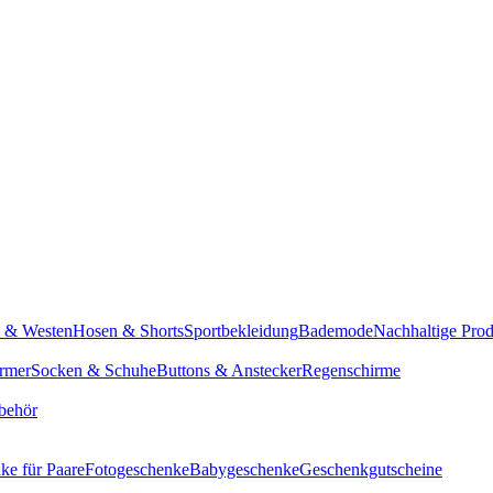
n & Westen
Hosen & Shorts
Sportbekleidung
Bademode
Nachhaltige Pro
rmer
Socken & Schuhe
Buttons & Anstecker
Regenschirme
behör
ke für Paare
Fotogeschenke
Babygeschenke
Geschenkgutscheine