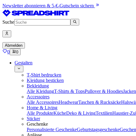
Newsletter abonnieren & 5-€-Gutschein sichern
Suche
Abmelden
0
0
Gestalten
T-Shirt bedrucken
Kleidung besticken
Bekleidung
Alle Kleidung
T-Shirts & Tops
Pullover & Hoodies
Jacke
Accessoires
Alle Accessoires
Headwear
Taschen & Rucksäcke
Halswä
Home & Living
Alle Produkte
Küche
Deko & Living
Textilien
Haustier-Zu
Sticker
Geschenke
Personalisierte Geschenke
Geburtstagsgeschenke
Geschen
Anlässe