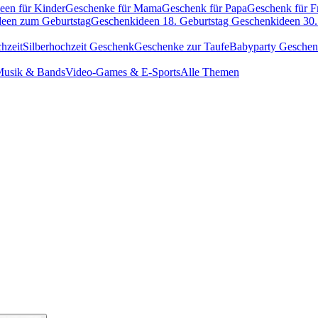
een für Kinder
Geschenke für Mama
Geschenk für Papa
Geschenk für F
een zum Geburtstag
Geschenkideen 18. Geburtstag
Geschenkideen 30.
hzeit
Silberhochzeit Geschenk
Geschenke zur Taufe
Babyparty Gesche
usik & Bands
Video-Games & E-Sports
Alle Themen