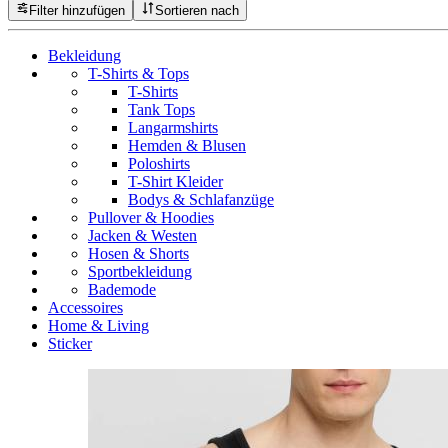
Filter hinzufügen
Sortieren nach
Bekleidung
T-Shirts & Tops
T-Shirts
Tank Tops
Langarmshirts
Hemden & Blusen
Poloshirts
T-Shirt Kleider
Bodys & Schlafanzüge
Pullover & Hoodies
Jacken & Westen
Hosen & Shorts
Sportbekleidung
Bademode
Accessoires
Home & Living
Sticker