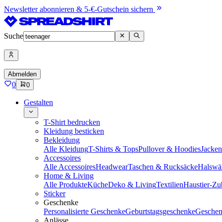
Newsletter abonnieren & 5-€-Gutschein sichern
Suche
Abmelden
0
0
Gestalten
T-Shirt bedrucken
Kleidung besticken
Bekleidung
Alle Kleidung
T-Shirts & Tops
Pullover & Hoodies
Jacke
Accessoires
Alle Accessoires
Headwear
Taschen & Rucksäcke
Halswä
Home & Living
Alle Produkte
Küche
Deko & Living
Textilien
Haustier-Zu
Sticker
Geschenke
Personalisierte Geschenke
Geburtstagsgeschenke
Geschen
Anlässe