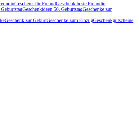
reundin
Geschenk für Freund
Geschenk beste Freundin
 Geburtstag
Geschenkideen 50. Geburtstag
Geschenke zur
nke
Geschenk zur Geburt
Geschenke zum Einzug
Geschenkgutscheine