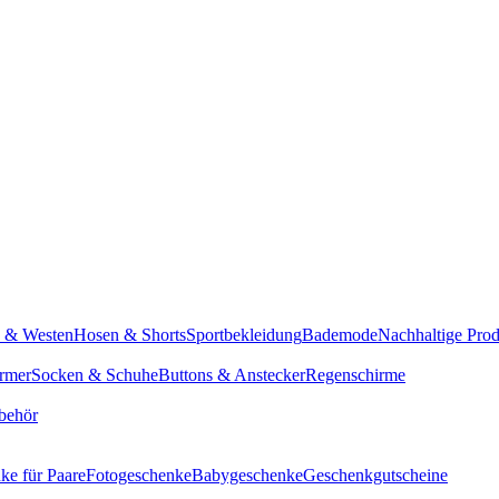
n & Westen
Hosen & Shorts
Sportbekleidung
Bademode
Nachhaltige Pro
rmer
Socken & Schuhe
Buttons & Anstecker
Regenschirme
behör
ke für Paare
Fotogeschenke
Babygeschenke
Geschenkgutscheine