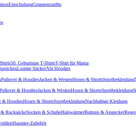
hluss
Einschulung
Gruppenoutfits
en
Shirts
50. Geburtstag T-Shirts
T-Shirt für Mama
 Sprüchen
Lustige Sticker
Abi Hoodies
s
Pullover & Hoodies
Jacken & Westen
Hosen & Shorts
Sportbekleidung
Pullover & Hoodies
Jacken & Westen
Hosen & Shorts
Sportbekleidung
N
r & Hoodies
Hosen & Shorts
Sportbekleidung
Nachhaltige Kleidung
 & Rucksäcke
Socken & Schuhe
Halswärmer
Buttons & Anstecker
Regen
xtilien
Haustier-Zubehör