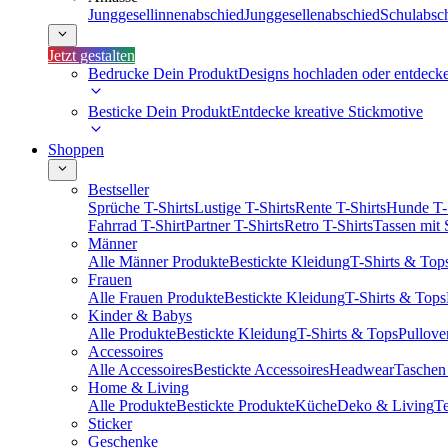
Junggesellinnenabschied
Junggesellenabschied
Schulabsc
Jetzt gestalten
Bedrucke Dein Produkt
Designs hochladen oder entdeck
Besticke Dein Produkt
Entdecke kreative Stickmotive
Shoppen
Bestseller
Sprüche T-Shirts
Lustige T-Shirts
Rente T-Shirts
Hunde T-
Fahrrad T-Shirt
Partner T-Shirts
Retro T-Shirts
Tassen mit
Männer
Alle Männer Produkte
Bestickte Kleidung
T-Shirts & Top
Frauen
Alle Frauen Produkte
Bestickte Kleidung
T-Shirts & Tops
Kinder & Babys
Alle Produkte
Bestickte Kleidung
T-Shirts & Tops
Pullove
Accessoires
Alle Accessoires
Bestickte Accessoires
Headwear
Taschen
Home & Living
Alle Produkte
Bestickte Produkte
Küche
Deko & Living
Te
Sticker
Geschenke