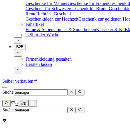
Geschenke für Männer
Geschenke für Frauen
Geschenkid
Geschenk für Schwester
Geschenk für Bruder
Geschenkid
Rente
Richtfest Geschenk
Geschenkideen zur Hochzeit
Geschenk zur goldenen Hoc
Fanartikel
Filme & Serien
Comics & Superhelden
Klassiker & Kids
M
T-Shirt der Woche
B2B
Firmenkleidung gestalten
Beraten lassen
Selber verkaufen
Suche
0
0
Suche