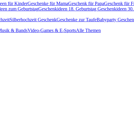
een für Kinder
Geschenke für Mama
Geschenk für Papa
Geschenk für F
een zum Geburtstag
Geschenkideen 18. Geburtstag
Geschenkideen 30.
hzeit
Silberhochzeit Geschenk
Geschenke zur Taufe
Babyparty Gesche
usik & Bands
Video-Games & E-Sports
Alle Themen