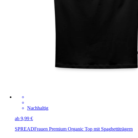
Nachhaltig
ab 9,99 €
SPREAD
Frauen Premium Organic Top mit Spaghettiträgern