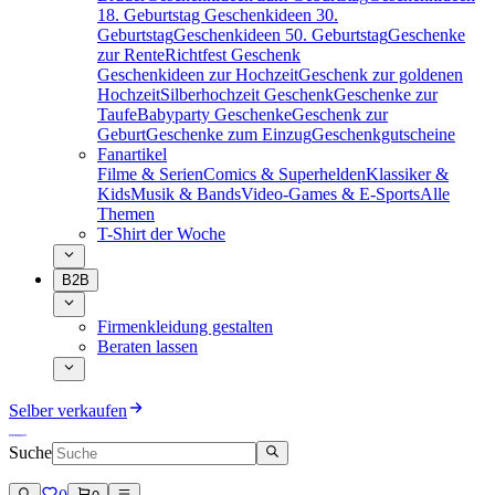
18. Geburtstag
Geschenkideen 30.
Geburtstag
Geschenkideen 50. Geburtstag
Geschenke
zur Rente
Richtfest Geschenk
Geschenkideen zur Hochzeit
Geschenk zur goldenen
Hochzeit
Silberhochzeit Geschenk
Geschenke zur
Taufe
Babyparty Geschenke
Geschenk zur
Geburt
Geschenke zum Einzug
Geschenkgutscheine
Fanartikel
Filme & Serien
Comics & Superhelden
Klassiker &
Kids
Musik & Bands
Video-Games & E-Sports
Alle
Themen
T-Shirt der Woche
B2B
Firmenkleidung gestalten
Beraten lassen
Selber verkaufen
Suche