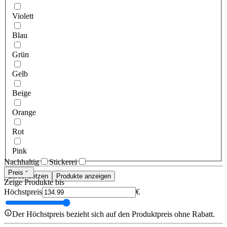
Violett
Blau
Grün
Gelb
Beige
Orange
Rot
Pink
Nachhaltig
Stickerei
Preis
Zurücksetzen
Produkte anzeigen
Zeige Produkte bis
Höchstpreis
€
Der Höchstpreis bezieht sich auf den Produktpreis ohne Rabatt.