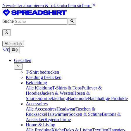
Newsletter abonnieren & 5-€-Gutschein sichern
Suche
Abmelden
0
0
Gestalten
T-Shirt bedrucken
Kleidung besticken
Bekleidung
Alle Kleidung
T-Shirts & Tops
Pullover &
Hoodies
Jacken & Westen
Hosen &
Shorts
Sportbekleidung
Bademode
Nachhaltige Produkte
Accessoires
Alle Accessoires
Headwear
Taschen &
Rucksäcke
Halswärmer
Socken & Schuhe
Buttons &
Anstecker
Regenschirme
Home & Living
Alle Produkte
Küche
Deko & Living
Textilien
Haustier-