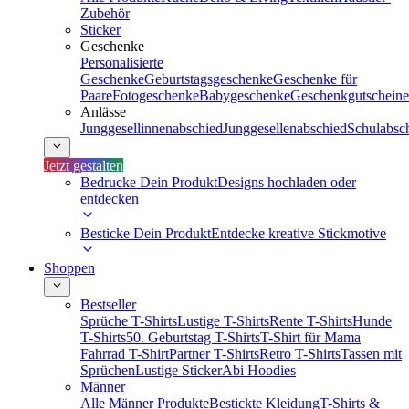
Zubehör
Sticker
Geschenke
Personalisierte
Geschenke
Geburtstagsgeschenke
Geschenke für
Paare
Fotogeschenke
Babygeschenke
Geschenkgutscheine
Anlässe
Junggesellinnenabschied
Junggesellenabschied
Schulabsc
Jetzt gestalten
Bedrucke Dein Produkt
Designs hochladen oder
entdecken
Besticke Dein Produkt
Entdecke kreative Stickmotive
Shoppen
Bestseller
Sprüche T-Shirts
Lustige T-Shirts
Rente T-Shirts
Hunde
T-Shirts
50. Geburtstag T-Shirts
T-Shirt für Mama
Fahrrad T-Shirt
Partner T-Shirts
Retro T-Shirts
Tassen mit
Sprüchen
Lustige Sticker
Abi Hoodies
Männer
Alle Männer Produkte
Bestickte Kleidung
T-Shirts &