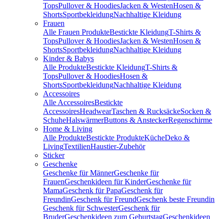
Tops
Pullover & Hoodies
Jacken & Westen
Hosen &
Shorts
Sportbekleidung
Nachhaltige Kleidung
Frauen
Alle Frauen Produkte
Bestickte Kleidung
T-Shirts &
Tops
Pullover & Hoodies
Jacken & Westen
Hosen &
Shorts
Sportbekleidung
Nachhaltige Kleidung
Kinder & Babys
Alle Produkte
Bestickte Kleidung
T-Shirts &
Tops
Pullover & Hoodies
Hosen &
Shorts
Sportbekleidung
Nachhaltige Kleidung
Accessoires
Alle Accessoires
Bestickte
Accessoires
Headwear
Taschen & Rucksäcke
Socken &
Schuhe
Halswärmer
Buttons & Anstecker
Regenschirme
Home & Living
Alle Produkte
Bestickte Produkte
Küche
Deko &
Living
Textilien
Haustier-Zubehör
Sticker
Geschenke
Geschenke für Männer
Geschenke für
Frauen
Geschenkideen für Kinder
Geschenke für
Mama
Geschenk für Papa
Geschenk für
Freundin
Geschenk für Freund
Geschenk beste Freundin
Geschenk für Schwester
Geschenk für
Bruder
Geschenkideen zum Geburtstag
Geschenkideen