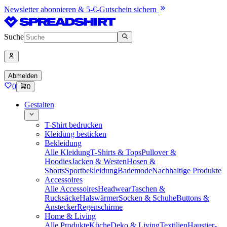
Newsletter abonnieren & 5-€-Gutschein sichern
Suche
Abmelden
0
0
Gestalten
T-Shirt bedrucken
Kleidung besticken
Bekleidung
Alle Kleidung
T-Shirts & Tops
Pullover &
Hoodies
Jacken & Westen
Hosen &
Shorts
Sportbekleidung
Bademode
Nachhaltige Produkte
Accessoires
Alle Accessoires
Headwear
Taschen &
Rucksäcke
Halswärmer
Socken & Schuhe
Buttons &
Anstecker
Regenschirme
Home & Living
Alle Produkte
Küche
Deko & Living
Textilien
Haustier-