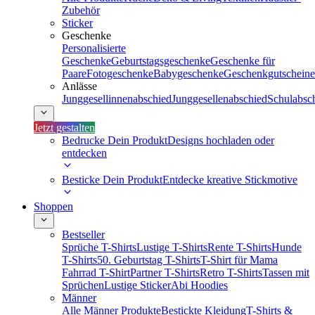
Zubehör
Sticker
Geschenke
Personalisierte
Geschenke
Geburtstagsgeschenke
Geschenke für
Paare
Fotogeschenke
Babygeschenke
Geschenkgutscheine
Anlässe
Junggesellinnenabschied
Junggesellenabschied
Schulabsc
Jetzt gestalten
Bedrucke Dein Produkt
Designs hochladen oder
entdecken
Besticke Dein Produkt
Entdecke kreative Stickmotive
Shoppen
Bestseller
Sprüche T-Shirts
Lustige T-Shirts
Rente T-Shirts
Hunde
T-Shirts
50. Geburtstag T-Shirts
T-Shirt für Mama
Fahrrad T-Shirt
Partner T-Shirts
Retro T-Shirts
Tassen mit
Sprüchen
Lustige Sticker
Abi Hoodies
Männer
Alle Männer Produkte
Bestickte Kleidung
T-Shirts &