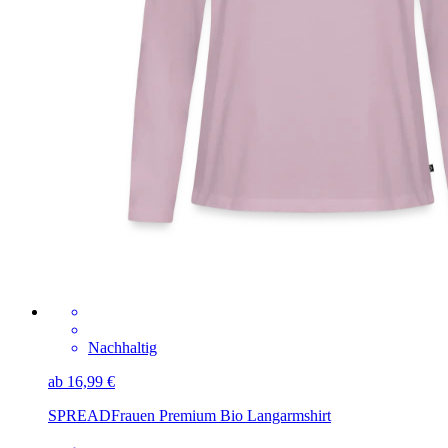
Nachhaltig
ab 16,99 €
SPREAD
Frauen Premium Bio Langarmshirt