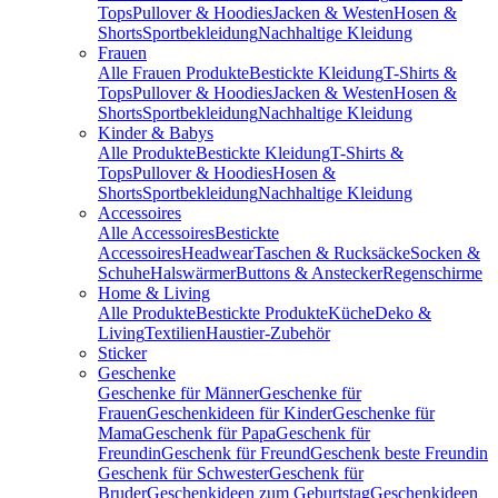
Tops
Pullover & Hoodies
Jacken & Westen
Hosen &
Shorts
Sportbekleidung
Nachhaltige Kleidung
Frauen
Alle Frauen Produkte
Bestickte Kleidung
T-Shirts &
Tops
Pullover & Hoodies
Jacken & Westen
Hosen &
Shorts
Sportbekleidung
Nachhaltige Kleidung
Kinder & Babys
Alle Produkte
Bestickte Kleidung
T-Shirts &
Tops
Pullover & Hoodies
Hosen &
Shorts
Sportbekleidung
Nachhaltige Kleidung
Accessoires
Alle Accessoires
Bestickte
Accessoires
Headwear
Taschen & Rucksäcke
Socken &
Schuhe
Halswärmer
Buttons & Anstecker
Regenschirme
Home & Living
Alle Produkte
Bestickte Produkte
Küche
Deko &
Living
Textilien
Haustier-Zubehör
Sticker
Geschenke
Geschenke für Männer
Geschenke für
Frauen
Geschenkideen für Kinder
Geschenke für
Mama
Geschenk für Papa
Geschenk für
Freundin
Geschenk für Freund
Geschenk beste Freundin
Geschenk für Schwester
Geschenk für
Bruder
Geschenkideen zum Geburtstag
Geschenkideen