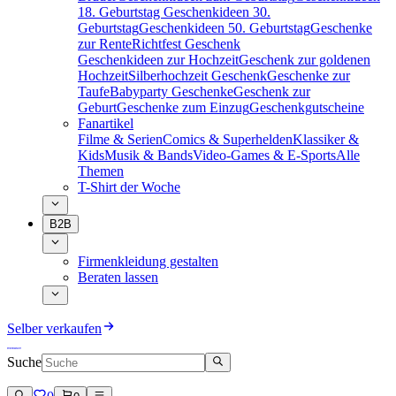
18. Geburtstag
Geschenkideen 30.
Geburtstag
Geschenkideen 50. Geburtstag
Geschenke
zur Rente
Richtfest Geschenk
Geschenkideen zur Hochzeit
Geschenk zur goldenen
Hochzeit
Silberhochzeit Geschenk
Geschenke zur
Taufe
Babyparty Geschenke
Geschenk zur
Geburt
Geschenke zum Einzug
Geschenkgutscheine
Fanartikel
Filme & Serien
Comics & Superhelden
Klassiker &
Kids
Musik & Bands
Video-Games & E-Sports
Alle
Themen
T-Shirt der Woche
B2B
Firmenkleidung gestalten
Beraten lassen
Selber verkaufen
Suche