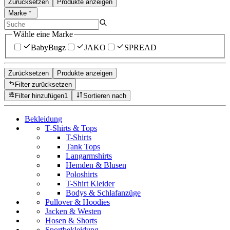
Zurücksetzen
Produkte anzeigen
Marke
Wähle eine Marke
BabyBugz
JAKO
SPREAD
Zurücksetzen
Produkte anzeigen
Filter zurücksetzen
Filter hinzufügen
1
Sortieren nach
Bekleidung
T-Shirts & Tops
T-Shirts
Tank Tops
Langarmshirts
Hemden & Blusen
Poloshirts
T-Shirt Kleider
Bodys & Schlafanzüge
Pullover & Hoodies
Jacken & Westen
Hosen & Shorts
Sportbekleidung