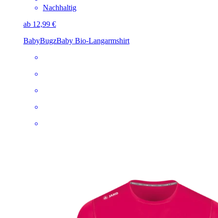
Nachhaltig
ab 12,99 €
BabyBugz
Baby Bio-Langarmshirt