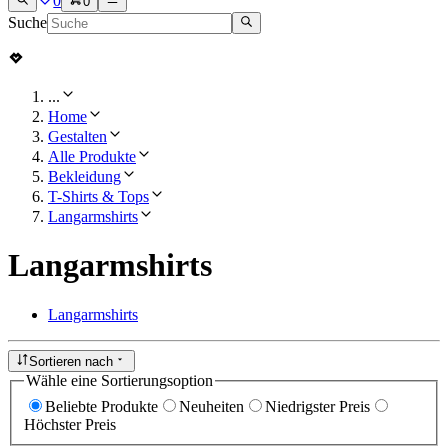
0
0
Suche
...
Home
Gestalten
Alle Produkte
Bekleidung
T-Shirts & Tops
Langarmshirts
Langarmshirts
Langarmshirts
Sortieren nach
Wähle eine Sortierungsoption
Beliebte Produkte
Neuheiten
Niedrigster Preis
Höchster Preis