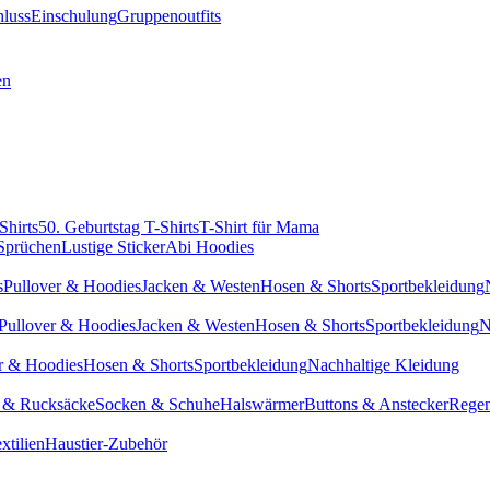
hluss
Einschulung
Gruppenoutfits
en
Shirts
50. Geburtstag T-Shirts
T-Shirt für Mama
 Sprüchen
Lustige Sticker
Abi Hoodies
s
Pullover & Hoodies
Jacken & Westen
Hosen & Shorts
Sportbekleidung
Pullover & Hoodies
Jacken & Westen
Hosen & Shorts
Sportbekleidung
N
r & Hoodies
Hosen & Shorts
Sportbekleidung
Nachhaltige Kleidung
 & Rucksäcke
Socken & Schuhe
Halswärmer
Buttons & Anstecker
Regen
xtilien
Haustier-Zubehör