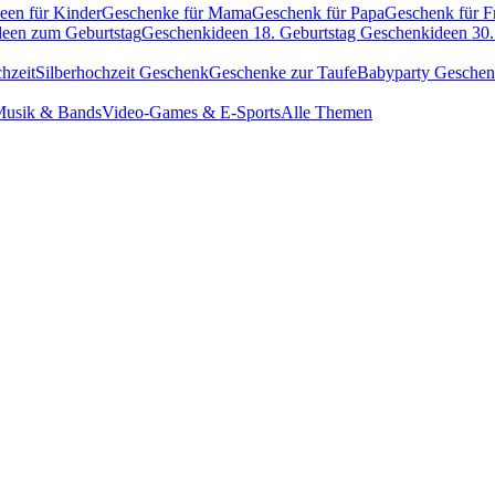
een für Kinder
Geschenke für Mama
Geschenk für Papa
Geschenk für F
een zum Geburtstag
Geschenkideen 18. Geburtstag
Geschenkideen 30.
hzeit
Silberhochzeit Geschenk
Geschenke zur Taufe
Babyparty Gesche
usik & Bands
Video-Games & E-Sports
Alle Themen