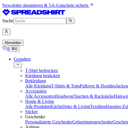
Newsletter abonnieren & 5-€-Gutschein sichern
Suche
Abmelden
0
0
Gestalten
T-Shirt bedrucken
Kleidung besticken
Bekleidung
Alle Kleidung
T-Shirts & Tops
Pullover & Hoodies
Jacke
Accessoires
Alle Accessoires
Headwear
Taschen & Rucksäcke
Halswä
Home & Living
Alle Produkte
Küche
Deko & Living
Textilien
Haustier-Zu
Sticker
Geschenke
Personalisierte Geschenke
Geburtstagsgeschenke
Geschen
Anlässe