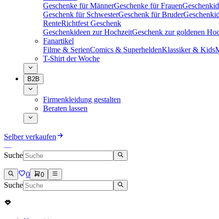
Geschenke für Männer
Geschenke für Frauen
Geschenkid
Geschenk für Schwester
Geschenk für Bruder
Geschenkid
Rente
Richtfest Geschenk
Geschenkideen zur Hochzeit
Geschenk zur goldenen Hoc
Fanartikel
Filme & Serien
Comics & Superhelden
Klassiker & Kids
M
T-Shirt der Woche
B2B
Firmenkleidung gestalten
Beraten lassen
Selber verkaufen
Suche
0
0
Suche