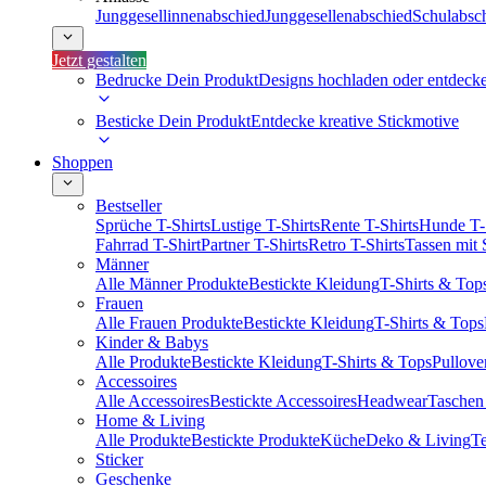
Junggesellinnenabschied
Junggesellenabschied
Schulabsc
Jetzt gestalten
Bedrucke Dein Produkt
Designs hochladen oder entdeck
Besticke Dein Produkt
Entdecke kreative Stickmotive
Shoppen
Bestseller
Sprüche T-Shirts
Lustige T-Shirts
Rente T-Shirts
Hunde T-
Fahrrad T-Shirt
Partner T-Shirts
Retro T-Shirts
Tassen mit
Männer
Alle Männer Produkte
Bestickte Kleidung
T-Shirts & Top
Frauen
Alle Frauen Produkte
Bestickte Kleidung
T-Shirts & Tops
Kinder & Babys
Alle Produkte
Bestickte Kleidung
T-Shirts & Tops
Pullove
Accessoires
Alle Accessoires
Bestickte Accessoires
Headwear
Taschen
Home & Living
Alle Produkte
Bestickte Produkte
Küche
Deko & Living
Te
Sticker
Geschenke