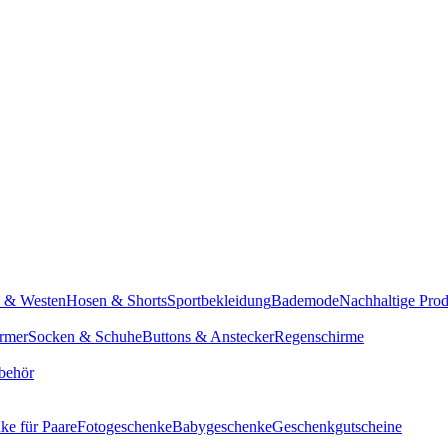
n & Westen
Hosen & Shorts
Sportbekleidung
Bademode
Nachhaltige Pro
rmer
Socken & Schuhe
Buttons & Anstecker
Regenschirme
behör
ke für Paare
Fotogeschenke
Babygeschenke
Geschenkgutscheine