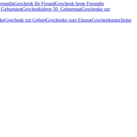
reundin
Geschenk für Freund
Geschenk beste Freundin
 Geburtstag
Geschenkideen 50. Geburtstag
Geschenke zur
nke
Geschenk zur Geburt
Geschenke zum Einzug
Geschenkgutscheine